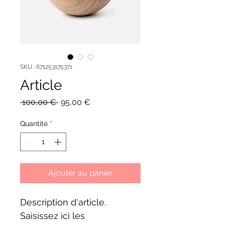
SKU : 671253175371
Article
Prix
Prix
 100,00 € 
95,00 €
original
promotionnel
Quantité
*
Ajouter au panier
Description d'article. 
Saisissez ici les 