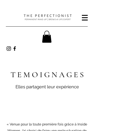
T E M O I G N A G E S
Elles partagent leur expérience
« Venue pour la toute première fois grâce à Inside
Women, j’ai choisi de faire une restructuration de