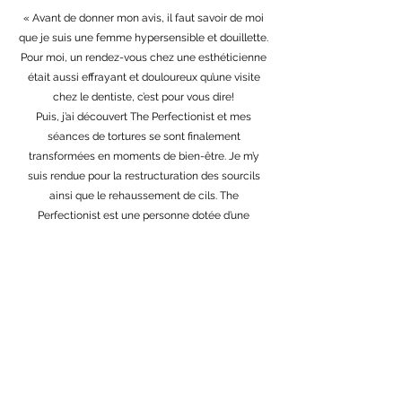
« Avant de donner mon avis, il faut savoir de moi
que je suis une femme hypersensible et douillette.
Pour moi, un rendez-vous chez une esthéticienne
était aussi effrayant et douloureux qu’une visite
chez le dentiste, c’est pour vous dire!
Puis, j’ai découvert The Perfectionist et mes
séances de tortures se sont finalement
transformées en moments de bien-être. Je m’y
suis rendue pour la restructuration des sourcils
ainsi que le rehaussement de cils. The
Perfectionist est une personne dotée d’une
douceur sans égal, un professionnalisme
irréprochable et qui plus est elle est pétillante et
drôle, alors que demander de plus ? Milles mercis
The Perfectionist, comme quoi il ne faut pas
toujours souffrir pour être belle ! »
Zineb, 28 ans, Molenbeek-Saint-Jean