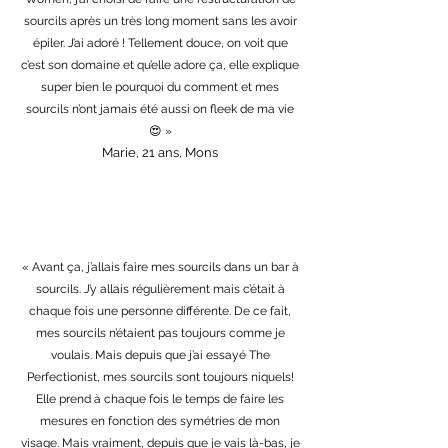
sourcils après un très long moment sans les avoir
épiler. J’ai adoré ! Tellement douce, on voit que
c’est son domaine et qu’elle adore ça, elle explique
super bien le pourquoi du comment et mes
sourcils n’ont jamais été aussi on fleek de ma vie
😍 »
Marie, 21 ans, Mons
« Avant ça, j’allais faire mes sourcils dans un bar à
sourcils. J’y allais régulièrement mais c’était à
chaque fois une personne différente. De ce fait,
mes sourcils n’étaient pas toujours comme je
voulais. Mais depuis que j’ai essayé The
Perfectionist, mes sourcils sont toujours niquels!
Elle prend à chaque fois le temps de faire les
mesures en fonction des symétries de mon
visage. Mais vraiment, depuis que je vais là-bas, je